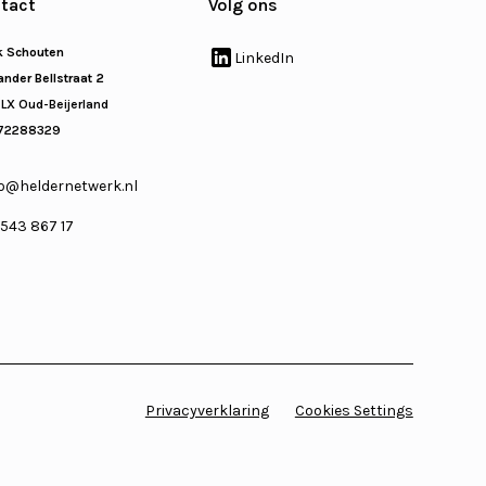
tact
Volg ons
k Schouten
LinkedIn
nder Bellstraat 2
 LX Oud-Beijerland
72288329
o@heldernetwerk.nl
 543 867 17
Privacyverklaring
Cookies Settings