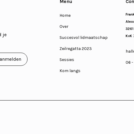
Menu
Con
Fran
Home
Alexa
Over
3261
 je
KvK 
Succesvol lidmaatschap
Zeilregatta 2023
hall
Sessies
06 -
Kom langs