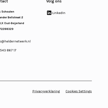
tact
Volg ons
k Schouten
LinkedIn
nder Bellstraat 2
 LX Oud-Beijerland
72288329
o@heldernetwerk.nl
 543 867 17
Privacyverklaring
Cookies Settings