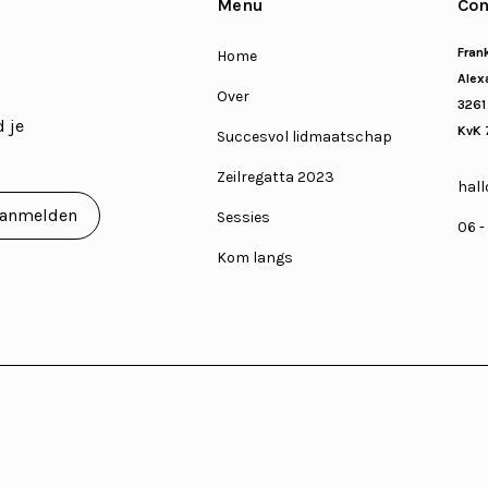
Menu
Con
Fran
Home
Alexa
Over
3261
 je
KvK 
Succesvol lidmaatschap
Zeilregatta 2023
hall
Sessies
06 -
Kom langs