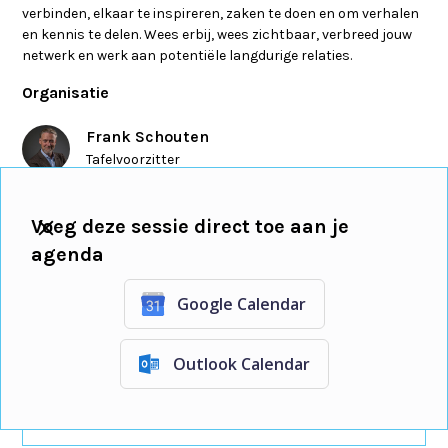
verbinden, elkaar te inspireren, zaken te doen en om verhalen
en kennis te delen. Wees erbij, wees zichtbaar, verbreed jouw
netwerk en werk aan potentiële langdurige relaties.
Organisatie
Frank Schouten
Tafelvoorzitter
Doina Jonkman-de Gier
Voeg deze sessie direct toe aan je
Gastvrouw
en
eigenaar
agenda
Google Calendar
Inschrijven voor deze sessie
Outlook Calendar