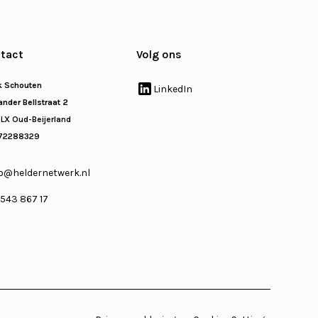
tact
Volg ons
k Schouten
LinkedIn
nder Bellstraat 2
 LX Oud-Beijerland
72288329
o@heldernetwerk.nl
 543 867 17