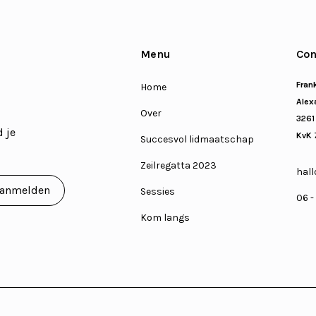
Menu
Con
Fran
Home
Alexa
Over
3261
 je
KvK 
Succesvol lidmaatschap
Zeilregatta 2023
hall
Sessies
06 -
Kom langs