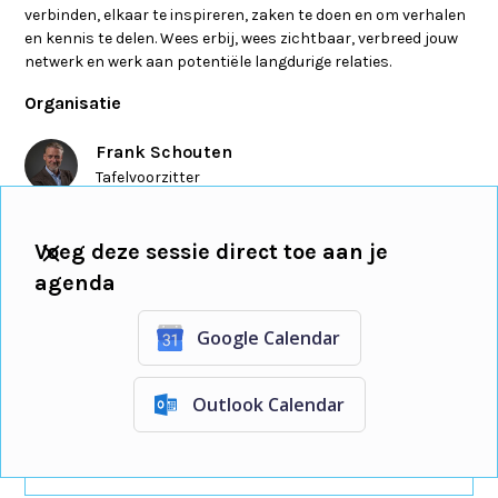
verbinden, elkaar te inspireren, zaken te doen en om verhalen
en kennis te delen. Wees erbij, wees zichtbaar, verbreed jouw
netwerk en werk aan potentiële langdurige relaties.
Organisatie
Frank Schouten
Tafelvoorzitter
Evander Kooman
Voeg deze sessie direct toe aan je
Gastheer
en
eigenaar
agenda
Google Calendar
Inschrijven voor deze sessie
Outlook Calendar