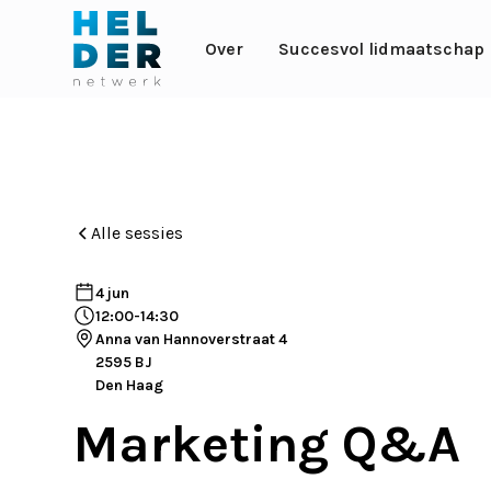
Over
Succesvol lidmaatschap
Alle sessies
4 jun
12:00
-
14:30
Anna van Hannoverstraat 4
2595 BJ
Den Haag
Marketing Q&A