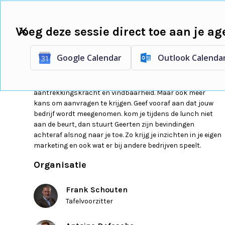
voor
ondernemers
Voeg deze sessie direct toe aan je a
Google Calendar
Outlook Calenda
Geerten kijkt naar een of meerdere bedrijven en deelt
tijdens de lunch wat hem opvalt. Denk aan duidelijkheid,
aantrekkingskracht en vindbaarheid. Maar ook meer
kans om aanvragen te krijgen. Geef vooraf aan dat jouw
bedrijf wordt meegenomen. kom je tijdens de lunch niet
aan de beurt, dan stuurt Geerten zijn bevindingen
achteraf alsnog naar je toe. Zo krijg je inzichten in je eigen
marketing en ook wat er bij andere bedrijven speelt.
Organisatie
Frank Schouten
Tafelvoorzitter