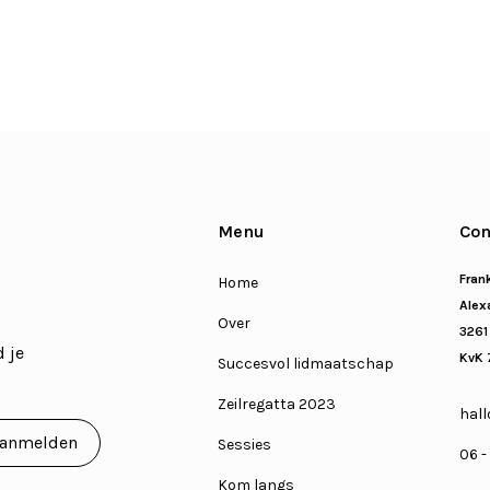
Menu
Con
Fran
Home
Alexa
Over
3261
 je
KvK 
Succesvol lidmaatschap
Zeilregatta 2023
hall
Sessies
06 -
Kom langs