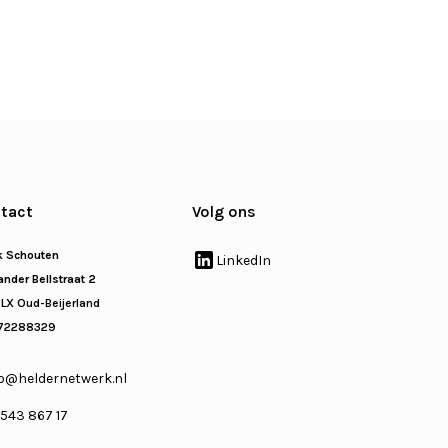
tact
Volg ons
k Schouten
LinkedIn
nder Bellstraat 2
 LX Oud-Beijerland
72288329
o@heldernetwerk.nl
 543 867 17